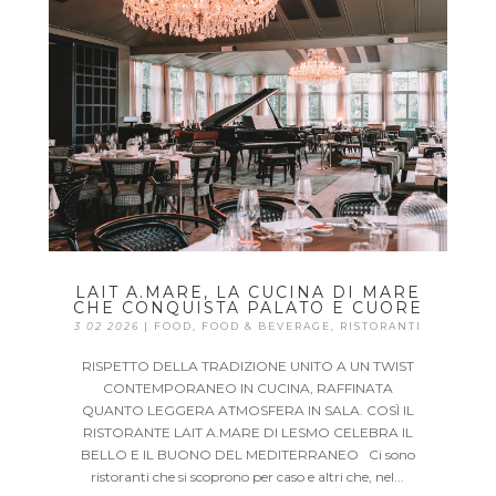
LAIT A.MARE, LA CUCINA DI MARE
CHE CONQUISTA PALATO E CUORE
3 02 2026
|
FOOD
,
FOOD & BEVERAGE
,
RISTORANTI
RISPETTO DELLA TRADIZIONE UNITO A UN TWIST
CONTEMPORANEO IN CUCINA, RAFFINATA
QUANTO LEGGERA ATMOSFERA IN SALA. COSÌ IL
RISTORANTE LAIT A.MARE DI LESMO CELEBRA IL
BELLO E IL BUONO DEL MEDITERRANEO Ci sono
ristoranti che si scoprono per caso e altri che, nel...