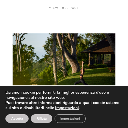
VIEW FULL POST
Usiamo i cookie per fornirti la miglior esperienza d'uso e
navigazione sul nostro sito web.
Puoi trovare altre informazioni riguardo a quali cookie usiamo
sul sito o disabilitarli nelle
impostazioni
.
NUOVI PROGRAMMI DETOX BY
COMO HOTELS AND RESORTS
Accetta
Rifiuta
Impostazioni
30 01 2026
|
BEAUTY & WELLNESS