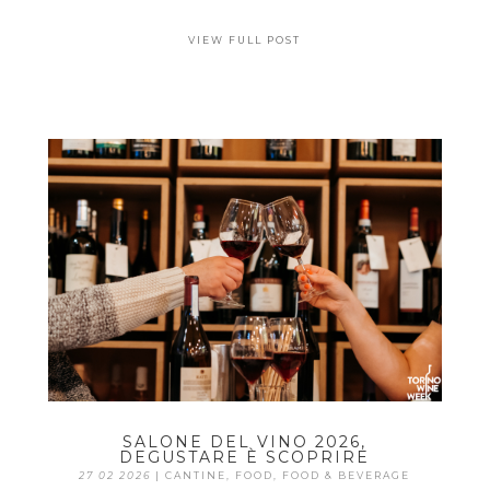
VIEW FULL POST
SALONE DEL VINO 2026,
DEGUSTARE È SCOPRIRE
27 02 2026
|
CANTINE
,
FOOD
,
FOOD & BEVERAGE