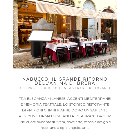
NABUCCO, IL GRANDE RITORNO
DELL’ANIMA DI BRERA
3 03 2026
|
FOOD
,
FOOD & BEVERAGE
,
RISTORANTI
TRA ELEGANZA MILANESE, ACCENTI MEDITERRANEI
E MEMORIA TEATRALE, LO STORICO RISTORANTE
DI VIA FIORI CHIARI RIAPRE DOPO UN SAPIENTE
RESTYLING FIRMATO MILANO RESTAURANT GROUP
Nel cuore pulsante di Brera, dove arte, moda e design si
respirano a ogni angolo, un...