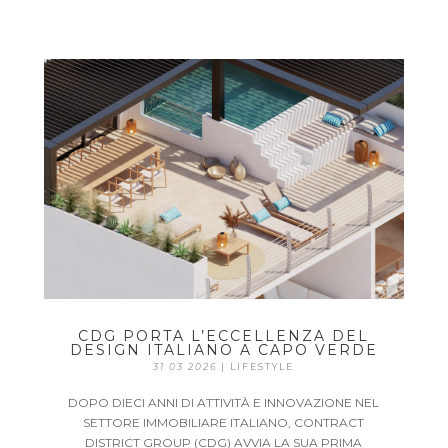
CDG PORTA L’ECCELLENZA DEL
DESIGN ITALIANO A CAPO VERDE
31 03 2026
|
LIFESTYLE
DOPO DIECI ANNI DI ATTIVITÀ E INNOVAZIONE NEL
SETTORE IMMOBILIARE ITALIANO, CONTRACT
DISTRICT GROUP (CDG) AVVIA LA SUA PRIMA