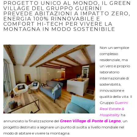
PROGETTO UNICO AL MONDO, IL GREEN
VILLAGE DEL GRUPPO GUERINI
PREVEDE ABITAZIONI A IMPATTO ZERO,
ENERGIA 100% RINNOVABILE E
COMFORT HI-TECH PER VIVERE LA
MONTAGNA IN MODO SOSTENIBILE
Non un semplice
complesso
residenziale, ma
un vero e proprio
laboratorio
internazionale di
sostenibilità,
innovazione e
qualità della vita. Il
Gruppo
Guerini
Real Estate &
Hospitality
ha
annunciato la finalizzazione del
Green Village di Ponte di Legno
, un
progetto destinato a segnare un punto di svolta a livello mondiale nel
modo di abitare e vivere la montagna.