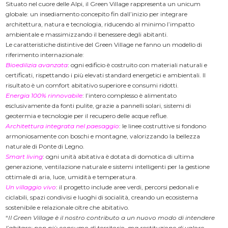
Situato nel cuore delle Alpi, il Green Village rappresenta un unicum
globale: un insediamento concepito fin dall’inizio per integrare
architettura, natura e tecnologia, riducendo al minimo l’impatto
ambientale e massimizzando il benessere degli abitanti.
Le caratteristiche distintive del Green Village ne fanno un modello di
riferimento internazionale:
Bioedilizia avanzata
: ogni edificio è costruito con materiali naturali e
certificati, rispettando i più elevati standard energetici e ambientali. Il
risultato è un comfort abitativo superiore e consumi ridotti.
Energia 100% rinnovabile
: l’intero complesso è alimentato
esclusivamente da fonti pulite, grazie a pannelli solari, sistemi di
geotermia e tecnologie per il recupero delle acque reflue.
Architettura integrata nel paesaggio
: le linee costruttive si fondono
armoniosamente con boschi e montagne, valorizzando la bellezza
naturale di Ponte di Legno.
Smart living
: ogni unità abitativa è dotata di domotica di ultima
generazione, ventilazione naturale e sistemi intelligenti per la gestione
ottimale di aria, luce, umidità e temperatura.
Un villaggio vivo
: il progetto include aree verdi, percorsi pedonali e
ciclabili, spazi condivisi e luoghi di socialità, creando un ecosistema
sostenibile e relazionale oltre che abitativo.
“
Il Green Village è il nostro contributo a un nuovo modo di intendere
l’abitare: non più consumo di territorio, ma restituzione di valore,