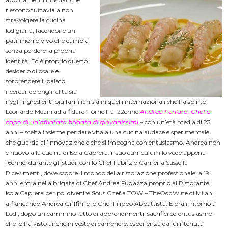
riescono tuttavia a non
stravolgere la cucina
lodigiana, facendone un
patrimonio vivo che cambia
senza perdere la propria
identità. Ed è proprio questo
desiderio di osare e
sorprendere il palato,
ricercando originalità sia
negli ingredienti più familiari sia in quelli internazionali che ha spinto
Leonardo Meani ad affidare i fornelli al 22enne
Andrea Ferrara, Chef a
capo di un’affiatata brigata di
giovanissimi
– con un’età media di 23
anni – scelta insieme per dare vita a una cucina audace e sperimentale,
che guarda all’innovazione e che si impegna con entusiasmo. Andrea non
è nuovo alla cucina di Isola Caprera: il suo curriculum lo vede appena
16enne, durante gli studi, con lo Chef Fabrizio Camer a Sassella
Ricevimenti, dove scopre il mondo della ristorazione professionale; a 19
anni entra nella brigata di Chef Andrea Fugazza proprio al Ristorante
Isola Caprera per poi divenire Sous Chef a TOW – TheOddWine di Milan,
affiancando Andrea Griffini e lo Chef Filippo Abbattista. E ora il ritorno a
Lodi, dopo un cammino fatto di apprendimenti, sacrifici ed entusiasmo
che lo ha visto anche in veste di cameriere, esperienza da lui ritenuta