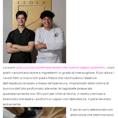
La sua è
una cucina contemporanea
che ricerca
sapori autentici
, i suoi
piatti raccontano storie e ingredienti in grado di meravigliare. Ecco allora i
ravioli fatti a mano con pasta fresca che racchiudono l’essenza
dell’ossobuco brasato a bassa temperatura, impreziositi dalla crema di
burro e dall’olio profumato alle erbe; le tagliatelle preparate
quotidianamente con 35 tuorli per chilo di farina; il risotto cremoso e
bilanciato che esalta i profumi e i sapori con delicatezza; il pane lievitato
lentamente.
E poi le carni selezionate con
attenzione che testimoniano