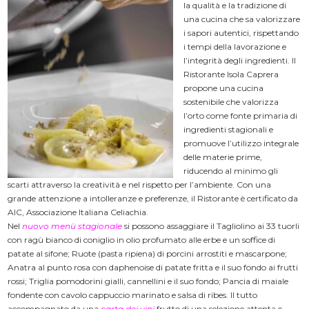
la qualità e la tradizione di
una cucina che sa valorizzare
i sapori autentici, rispettando
i tempi della lavorazione e
l’integrità degli ingredienti. Il
Ristorante Isola Caprera
propone una cucina
sostenibile che valorizza
l’orto come fonte primaria di
ingredienti stagionali e
promuove l’utilizzo integrale
delle materie prime,
riducendo al minimo gli
scarti attraverso la creatività e nel rispetto per l’ambiente. Con una
grande attenzione a intolleranze e preferenze, il Ristorante è certificato da
AIC, Associazione Italiana Celiachia.
Nel
nuovo menù
stagionale
si possono assaggiare il Tagliolino ai 33 tuorli
con ragù bianco di coniglio in olio profumato alle erbe e un soffice di
patate al sifone; Ruote (pasta ripiena) di porcini arrostiti e mascarpone;
Anatra al punto rosa con daphenoise di patate fritta e il suo fondo ai frutti
rossi; Triglia pomodorini gialli, cannellini e il suo fondo; Pancia di maiale
fondente con cavolo cappuccio marinato e salsa di ribes. Il tutto
accompagnato da una
carta dei vini
frutto di una selezione attenta e