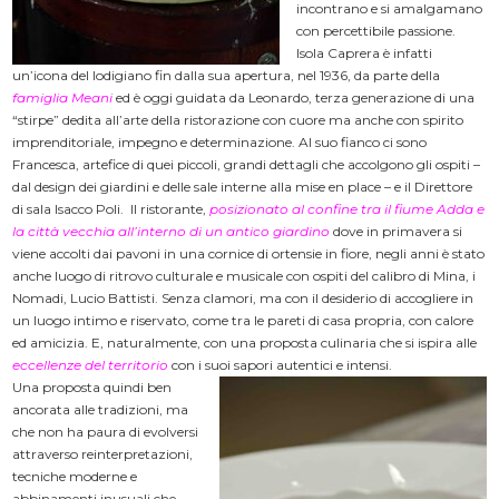
incontrano e si amalgamano
con percettibile passione.
Isola Caprera è infatti
un’icona del lodigiano fin dalla sua apertura, nel 1936, da parte della
famiglia Meani
ed è oggi guidata da Leonardo, terza generazione di una
“stirpe” dedita all’arte della ristorazione con cuore ma anche con spirito
imprenditoriale, impegno e determinazione. Al suo fianco ci sono
Francesca, artefice di quei piccoli, grandi dettagli che accolgono gli ospiti –
dal design dei giardini e delle sale interne alla mise en place – e il Direttore
di sala Isacco Poli. Il ristorante,
posizionato al confine tra il fiume Adda e
la città vecchia all’interno di un antico
giardino
dove in primavera si
viene accolti dai pavoni in una cornice di ortensie in fiore, negli anni è stato
anche luogo di ritrovo culturale e musicale con ospiti del calibro di Mina, i
Nomadi, Lucio Battisti. Senza clamori, ma con il desiderio di accogliere in
un luogo intimo e riservato, come tra le pareti di casa propria, con calore
ed amicizia. E, naturalmente, con una proposta culinaria che si ispira alle
eccellenze del territorio
con i suoi sapori autentici e intensi.
Una proposta quindi ben
ancorata alle tradizioni, ma
che non ha paura di evolversi
attraverso reinterpretazioni,
tecniche moderne e
abbinamenti inusuali che