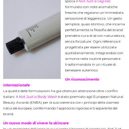
spicca il
Not Just a Leg Gel
,
formulato con note aromatiche
fresche che regalano un’immediata
sensazione di leggerezza. Un gesto
semplice, quasi istintivo, che incarna
perfettamente la filosofia del brand:
prendersi cura di sé con naturalezza,
senza forzature. Ogni referenza è
progettata per essere utilizzata
quotidianamente, integrandosi con
armonia nella routine personale e
trasformandola in un rituale di
benessere autentico.
Un riconoscimento
internazionale
La qualità delle formulazioni ha già ottenuto attenzione oltre i confini
italiani. Il
Not Just a
Body Wash
è stato premiato agli European Natural
Beauty Awards (ENBA) per la sua coerenza con i principi della cosmesi
naturale europea, confermando l’approccio rigoroso e trasparente del
brand.
Un nuovo modo di vivere la skincare
In un momento dell’anno in cui si sente il bisogno di ricentrarsi, Not Just