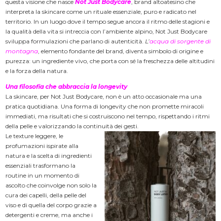
questa visione che nasce
Not Just Bodycare
, brand altoatesino che
interpreta la skincare come un rituale essenziale, puro e radicato nel
territorio. In un luogo dove il tempo segue ancora il ritmo delle stagioni e
la qualità della vita si intreccia con l’ambiente alpino, Not Just Bodycare
sviluppa formulazioni che parlano di autenticità.
L’
acqua di sorgente di
montagna
, elemento fondante del brand, diventa simbolo di origine e
purezza: un ingrediente vivo, che porta con sé la freschezza delle altitudini
e la forza della natura.
Una filosofia che abbraccia la longevity
La skincare, per Not Just Bodycare, non è un atto occasionale ma una
pratica quotidiana. Una forma di longevity che non promette miracoli
immediati, ma risultati che si costruiscono nel tempo, rispettando i ritmi
della pelle e valorizzando la continuità dei gesti.
Le texture leggere, le
profumazioni ispirate alla
natura e la scelta di ingredienti
essenziali trasformano la
routine in un momento di
ascolto che coinvolge non solo la
cura dei capelli, della pelle del
viso e di quella del corpo grazie a
detergenti e creme, ma anche i