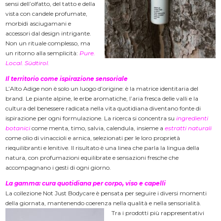
sensi dell’olfatto, del tatto e della
vista con candele profumate,
morbidi asciugamani e
accessori dal design intrigante.
Non un rituale complesso, ma
un ritorno alla semplicità:
Pure.
Local. Südtirol.
Il territorio come ispirazione sensoriale
L’Alto Adige non è solo un luogo d’origine: è la matrice identitaria del
brand. Le piante alpine, le erbe aromatiche, l’aria fresca delle valli e la
cultura del benessere radicata nella vita quotidiana diventano fonte di
ispirazione per ogni formulazione. La ricerca si concentra su
ingredienti
botanici
come menta, timo, salvia, calendula, insieme a
estratti naturali
come olio di vinaccioli e arnica, selezionati per le loro proprietà
riequilibranti e lenitive. Il risultato è una linea che parla la lingua della
natura, con profumazioni equilibrate e sensazioni fresche che
accompagnano i gesti di ogni giorno.
La gamma: cura quotidiana per corpo, viso e capelli
La collezione Not Just Bodycare è pensata per seguire i diversi momenti
della giornata, mantenendo coerenza nella qualità e nella sensorialità.
Tra i prodotti più rappresentativi