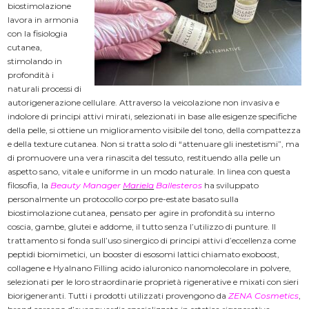
biostimolazione
lavora in armonia
con la fisiologia
cutanea,
stimolando in
profondità i
naturali processi di
autorigenerazione cellulare. Attraverso la veicolazione non invasiva e
indolore di principi attivi mirati, selezionati in base alle esigenze specifiche
della pelle, si ottiene un miglioramento visibile del tono, della compattezza
e della texture cutanea. Non si tratta solo di “attenuare gli inestetismi”, ma
di promuovere una vera rinascita del tessuto, restituendo alla pelle un
aspetto sano, vitale e uniforme in un modo naturale. In linea con questa
filosofia, la
Beauty Manager
Mariela
Ballesteros
ha sviluppato
personalmente un protocollo corpo pre-estate basato sulla
biostimolazione cutanea, pensato per agire in profondità su interno
coscia, gambe, glutei e addome, il tutto senza l’utilizzo di punture. Il
trattamento si fonda sull’uso sinergico di principi attivi d’eccellenza come
peptidi biomimetici, un booster di esosomi lattici chiamato exoboost,
collagene e Hyalnano Filling acido ialuronico nanomolecolare in polvere,
selezionati per le loro straordinarie proprietà rigenerative e mixati con sieri
biorigeneranti. Tutti i prodotti utilizzati provengono da
ZENA Cosmetics
,