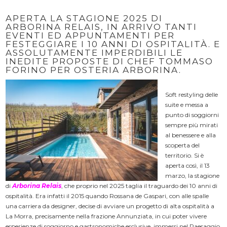
APERTA LA STAGIONE 2025 DI
ARBORINA RELAIS, IN ARRIVO TANTI
EVENTI ED APPUNTAMENTI PER
FESTEGGIARE I 10 ANNI DI OSPITALITÀ. E
ASSOLUTAMENTE IMPERDIBILI LE
INEDITE PROPOSTE DI CHEF TOMMASO
FORINO PER OSTERIA ARBORINA.
Soft restyling delle
suite e messa a
punto di soggiorni
sempre più mirati
al benessere e alla
scoperta del
territorio. Si è
aperta così, il 13
marzo, la stagione
di
Arborina Relais
, che proprio nel 2025 taglia il traguardo dei 10 anni di
ospitalità. Era infatti il 2015 quando Rossana de Gaspari, con alle spalle
una carriera da designer, decise di avviare un progetto di alta ospitalità a
La Morra, precisamente nella frazione Annunziata, in cui poter vivere
esperienze di soggiorno e gastronomiche esclusive, immersi nel Paesaggio