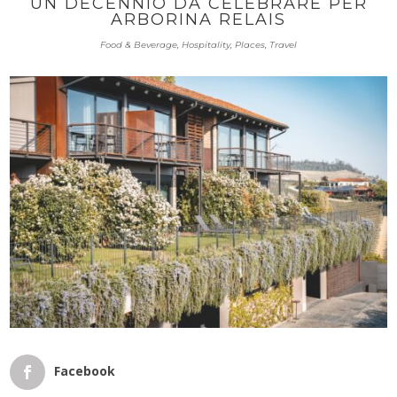
UN DECENNIO DA CELEBRARE PER
ARBORINA RELAIS
Food & Beverage
,
Hospitality
,
Places
,
Travel
Facebook