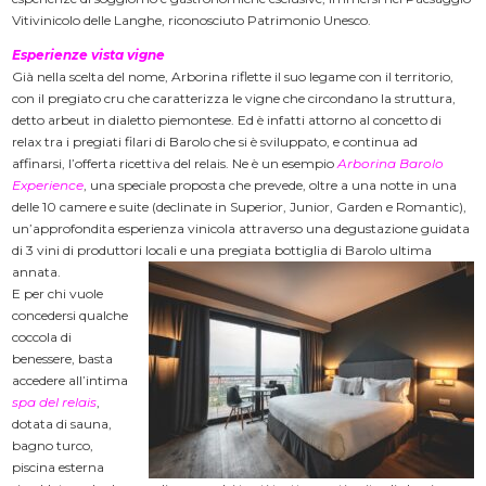
Vitivinicolo delle Langhe, riconosciuto Patrimonio Unesco.
Esperienze vista vigne
Già nella scelta del nome, Arborina riflette il suo legame con il territorio,
con il pregiato cru che caratterizza le vigne che circondano la struttura,
detto arbeut in dialetto piemontese. Ed è infatti attorno al concetto di
relax tra i pregiati filari di Barolo che si è sviluppato, e continua ad
affinarsi, l’offerta ricettiva del relais. Ne è un esempio
Arborina Barolo
Experience
, una speciale proposta che prevede, oltre a una notte in una
delle 10 camere e suite (declinate in Superior, Junior, Garden e Romantic),
un’approfondita esperienza vinicola attraverso una degustazione guidata
di 3 vini di produttori locali e una pregiata bottiglia di Barolo ultima
annata.
E per chi vuole
concedersi qualche
coccola di
benessere, basta
accedere all’intima
spa del relais
,
dotata di sauna,
bagno turco,
piscina esterna