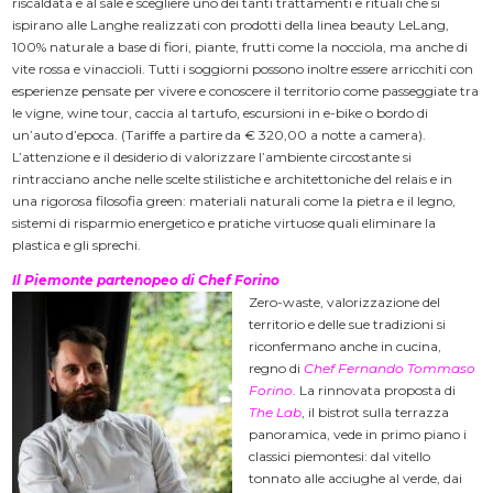
riscaldata e al sale e scegliere uno dei tanti trattamenti e rituali che si
ispirano alle Langhe realizzati con prodotti della linea beauty LeLang,
100% naturale a base di fiori, piante, frutti come la nocciola, ma anche di
vite rossa e vinaccioli. Tutti i soggiorni possono inoltre essere arricchiti con
esperienze pensate per vivere e conoscere il territorio come passeggiate tra
le vigne, wine tour, caccia al tartufo, escursioni in e-bike o bordo di
un’auto d’epoca. (Tariffe a partire da € 320,00 a notte a camera).
L’attenzione e il desiderio di valorizzare l’ambiente circostante si
rintracciano anche nelle scelte stilistiche e architettoniche del relais e in
una rigorosa filosofia green: materiali naturali come la pietra e il legno,
sistemi di risparmio energetico e pratiche virtuose quali eliminare la
plastica e gli sprechi.
Il Piemonte partenopeo di Chef Forino
Zero-waste, valorizzazione del
territorio e delle sue tradizioni si
riconfermano anche in cucina,
regno di
Chef Fernando Tommaso
Forino
. La rinnovata proposta di
The Lab
, il bistrot sulla terrazza
panoramica, vede in primo piano i
classici piemontesi: dal vitello
tonnato alle acciughe al verde, dai