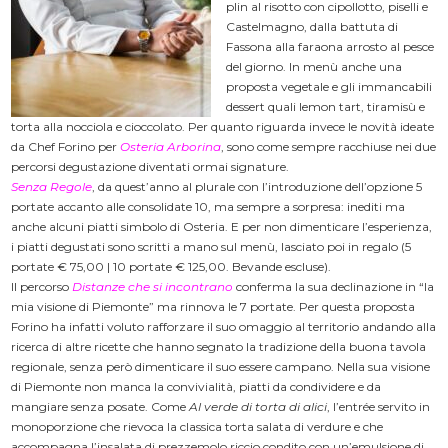
plin al risotto con cipollotto, piselli e
Castelmagno, dalla battuta di
Fassona alla faraona arrosto al pesce
del giorno. In menù anche una
proposta vegetale e gli immancabili
dessert quali lemon tart, tiramisù e
torta alla nocciola e cioccolato. Per quanto riguarda invece le novità ideate
da Chef Forino per
Osteria Arborina
, sono come sempre racchiuse nei due
percorsi degustazione diventati ormai signature.
Senza Regole
, da quest’anno al plurale con l’introduzione dell’opzione 5
portate accanto alle consolidate 10, ma sempre a sorpresa: inediti ma
anche alcuni piatti simbolo di Osteria. E per non dimenticare l’esperienza,
i piatti degustati sono scritti a mano sul menù, lasciato poi in regalo (5
portate € 75,00 | 10 portate € 125,00. Bevande escluse).
Il percorso
Distanze che si incontrano
conferma la sua declinazione in “la
mia visione di Piemonte” ma rinnova le 7 portate. Per questa proposta
Forino ha infatti voluto rafforzare il suo omaggio al territorio andando alla
ricerca di altre ricette che hanno segnato la tradizione della buona tavola
regionale, senza però dimenticare il suo essere campano. Nella sua visione
di Piemonte non manca la convivialità, piatti da condividere e da
mangiare senza posate. Come
Al verde di torta di alici
, l’entrée servito in
monoporzione che rievoca la classica torta salata di verdure e che
accompagna l’insalata di prezzemolo riccio condito con un’emulsione di