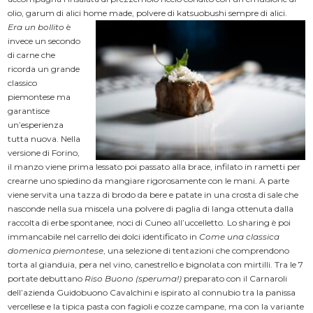
olio, garum di alici home made, polvere di katsuobushi sempre di alici.
Era un
bollito
è
invece un secondo
di carne che
ricorda un grande
classico
piemontese ma
garantisce
un’esperienza
tutta nuova. Nella
versione di Forino,
il manzo viene prima lessato poi passato alla brace, infilato in rametti per
crearne uno spiedino da mangiare rigorosamente con le mani. A parte
viene servita una tazza di brodo da bere e patate in una crosta di sale che
nasconde nella sua miscela una polvere di paglia di langa ottenuta dalla
raccolta di erbe spontanee, noci di Cuneo all’uccelletto. Lo sharing è poi
immancabile nel carrello dei dolci identificato in
Come
una classica
domenica piemontese
, una selezione di tentazioni che comprendono
torta al gianduia, pera nel vino, canestrello e bignolata con mirtilli. Tra le 7
portate debuttano
Riso
Buono (speruma!)
preparato con il Carnaroli
dell’azienda Guidobuono Cavalchini e ispirato al connubio tra la panissa
vercellese e la tipica pasta con fagioli e cozze campane, ma con la variante