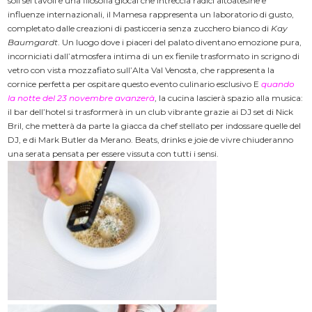
soli sei tavoli e una filosofia glocal che intreccia radici altoatesine e
influenze internazionali, il Mamesa rappresenta un laboratorio di gusto,
completato dalle creazioni di pasticceria senza zucchero bianco di
Kay
Baumgardt
. Un luogo dove i piaceri del palato diventano emozione pura,
incorniciati dall’atmosfera intima di un ex fienile trasformato in scrigno di
vetro con vista mozzafiato sull’Alta Val Venosta, che rappresenta la
cornice perfetta per ospitare questo evento culinario esclusivo E
quando
la notte del 23 novembre avanzerà
, la cucina lascierà spazio alla musica:
il bar dell’hotel si trasformerà in un club vibrante grazie ai DJ set di Nick
Bril, che metterà da parte la giacca da chef stellato per indossare quelle del
DJ, e di Mark Butler da Merano. Beats, drinks e joie de vivre chiuderanno
una serata pensata per essere vissuta con tutti i sensi.