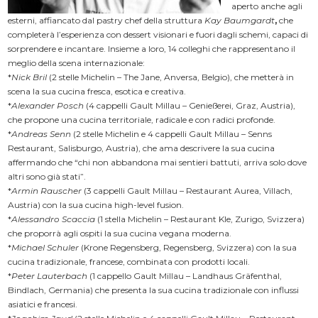
aperto anche agli
esterni, affiancato dal pastry chef della struttura
Kay Baumgardt
,
che
completerà l’esperienza con dessert visionari e fuori dagli schemi, capaci di
sorprendere e incantare. Insieme a loro, 14 colleghi che rappresentano il
meglio della scena internazionale:
*
Nick Bril
(2 stelle Michelin – The Jane, Anversa, Belgio), che metterà in
scena la sua cucina fresca, esotica e creativa.
*
Alexander Posch
(4 cappelli Gault Millau – Genießerei, Graz, Austria),
che propone una cucina territoriale, radicale e con radici profonde.
*
Andreas Senn
(2 stelle Michelin e 4 cappelli Gault Millau – Senns
Restaurant, Salisburgo, Austria), che ama descrivere la sua cucina
affermando che “chi non abbandona mai sentieri battuti, arriva solo dove
altri sono già stati”.
*
Armin Rauscher
(3 cappelli Gault Millau – Restaurant Aurea, Villach,
Austria) con la sua cucina high-level fusion.
*
Alessandro Scaccia
(1 stella Michelin – Restaurant Kle, Zurigo, Svizzera)
che proporrà agli ospiti la sua cucina vegana moderna.
*
Michael Schuler
(Krone Regensberg, Regensberg, Svizzera) con la sua
cucina tradizionale, francese, combinata con prodotti locali.
*
Peter Lauterbach
(1 cappello Gault Millau – Landhaus Gräfenthal,
Bindlach, Germania) che presenta la sua cucina tradizionale con influssi
asiatici e francesi.