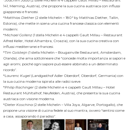
*
Joachim Jaud
(2 stelle Michelin e 4 cappelli Gault Millau – Restaurant
141, Mieming, Austria), che propone la sua cucina austriaca con influssi
giapponesi e francesi.
*
Matthias Diether
(2 stelle Michelin – 180
°
by Matthias Diether, Tallin,
Estonia), che mette in scena una cucina francese classica con elementi
moderni.
*
Michael Gollenz
(1 stella Michelin e 4 cappelli Gault Millau – Restaurant
Alfred Keller, Hotel Alhambra, Croazia), con la sua cucina creativa con
influssi mediterranei e francesi.
*
Tim Golsteijn
(1 stella Michelin – Bougainville Restaurant, Amsterdam,
Olanda), che ama sottolineare che “concede molta importanza ai sapori e
agli aromi, poiché ogni sapore può essere abbinato a un determinato
ricordo”.
*
Laurenc Kugel
(Landgasthof Adler Oberdorf, Oberdorf, Germania) con
la sua cucina moderna ispirata alle radici sveve.
*
Philip Rachinger
(2 stelle Michelin e 4 cappelli Gault Millau – Hotel
Restaurant Mühltalhof, Neufelden, Austria), che presenta la sua cucina
austriaca con visione moderna.
*
Dieter Koschina
(2 stelle Michelin – Villa Joya, Algarve, Portogallo), che
propone una visione di cucina fedele al suo mantra, ovvero “sentirsi come
a casa, assaporando il paradiso”.