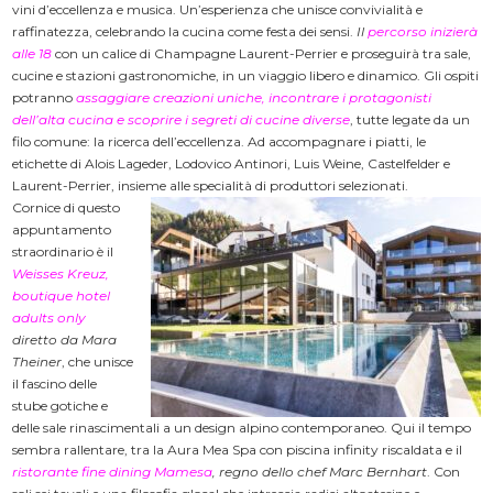
vini d’eccellenza e musica. Un’esperienza che unisce convivialità e
raffinatezza, celebrando la cucina come festa dei sensi.
Il
percorso inizierà
alle 18
con un calice di Champagne Laurent-Perrier e proseguirà tra sale,
cucine e stazioni gastronomiche, in un viaggio libero e dinamico. Gli ospiti
potranno
assaggiare creazioni uniche, incontrare i protagonisti
dell’alta cucina e scoprire i segreti di cucine diverse
, tutte legate da un
filo comune: la ricerca dell’eccellenza. Ad accompagnare i piatti, le
etichette di Alois Lageder, Lodovico Antinori, Luis Weine, Castelfelder e
Laurent-Perrier, insieme alle specialità di produttori selezionati.
Cornice di questo
appuntamento
straordinario è il
Weisses Kreuz,
boutique hotel
adults only
diretto da Mara
Theiner
, che unisce
il fascino delle
stube gotiche e
delle sale rinascimentali a un design alpino contemporaneo. Qui il tempo
sembra rallentare, tra la Aura Mea Spa con piscina infinity riscaldata e il
ristorante fine dining Mamesa
, regno dello chef Marc Bernhart
. Con